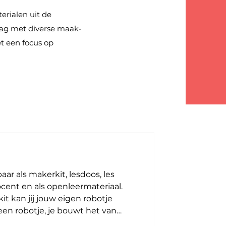
erialen uit de
lag met diverse maak-
et een focus op
aar als makerkit, lesdoos, les
cent en als openleermateriaal.
t kan jij jouw eigen robotje
en robotje, je bouwt het van
jven uit regio Arnhem. Denk