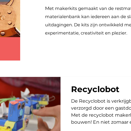
M
et makerkits gemaakt van de restmat
materialenbank kan iedereen aan de s
uitdagingen. De kits zijn ontwikkeld m
experimentatie, creativiteit en plezier.
Recyclobot
De Recyclobot is verkrijgb
verzorgd door een gastdo
Met de recyclobot makerki
bouwen! En niet zomaar e
restmaterialen van bedri