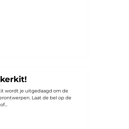
 EKI en plastic dopjes van TCKI.
rs in de prullenbak waren beland
ht met behulp van een kleine
es wat je nodi
kerkit!
it wordt je uitgedaagd om de
erontwerpen. Laat de bel op de
f...