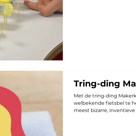
bijvoorbeeld aan foam van
Deze materialen die ande
worden tot leven gebrac
trilmotor. In de kit zit all
Tring-ding Ma
Met de tring-ding Makerk
welbekende fietsbel te h
meest bizarre, inventieve o